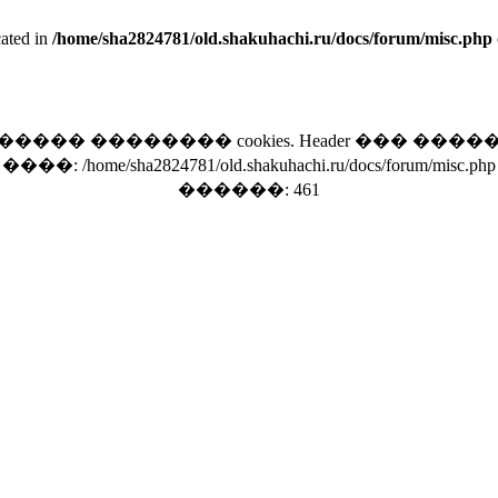
cated in
/home/sha2824781/old.shakuhachi.ru/docs/forum/misc.php
���� �������� cookies. Header ��� ���
����: /home/sha2824781/old.shakuhachi.ru/docs/forum/misc.php
������: 461